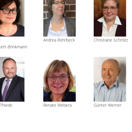
e
Andrea Rohrbeck
Christiane Schmitz
kert-Brinkmann
Renate Webera
 Thiede
Günter Werner