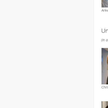
Ank
Un
(In 
Chri