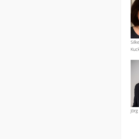
Silk
Kuc
Jörg