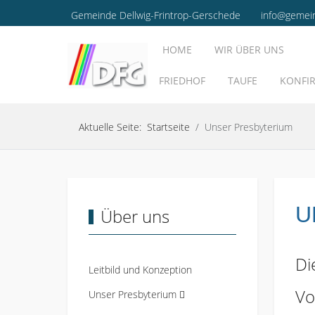
Gemeinde Dellwig-Frintrop-Gerschede
info@gemei
HOME
WIR ÜBER UNS
FRIEDHOF
TAUFE
KONFI
Aktuelle Seite:
Startseite
Unser Presbyterium
U
Über uns
Di
Leitbild und Konzeption
Vo
Unser Presbyterium